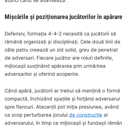
atunci când se avansează.
Mișcările și poziționarea jucătorilor în apărare
Defensiv, formația 4-4-2 necesită ca jucătorii să
rămână organizați și disciplinați. Cele două linii de
câte patru creează un zid solid, greu de penetrat
de adversari. Fiecare jucător are roluri definite,
mijlocașii susținând apărarea prin urmărirea
adversarilor și oferind acoperire.
Când apără, jucătorii ar trebui să mențină o formă
compactă, închizând spațiile și forțând adversarul
spre flancuri. Atacanții pot iniția presiunea, având
ca scop perturbarea jocului
de construcție
al
adversarului, în timp ce mijlocașii și fundașii rămân