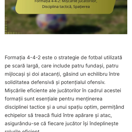
Formația 4-4-2 este o strategie de fotbal utilizată
pe scară largă, care include patru fundași, patru
mijlocași și doi atacanți, găsind un echilibru între
soliditatea defensivă și potențialul ofensiv.
Mișcările eficiente ale jucătorilor în cadrul acestei
formații sunt esențiale pentru menținerea
disciplinei tactice și a unui spațiu optim, permițând
echipelor să treacă fluid între apărare și atac,
asigurându-se că fiecare jucător își îndeplinește
rolurile eficient.