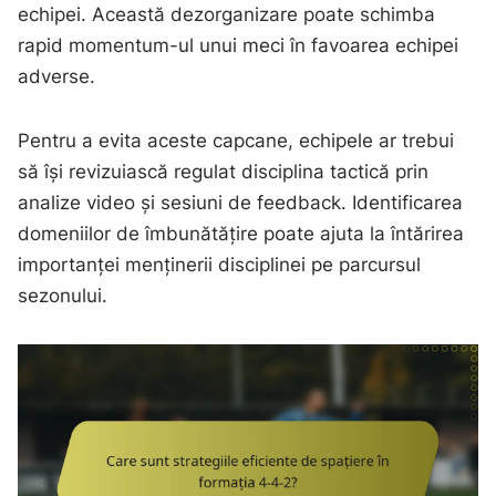
echipei. Această dezorganizare poate schimba
rapid momentum-ul unui meci în favoarea echipei
adverse.
Pentru a evita aceste capcane, echipele ar trebui
să își revizuiască regulat disciplina tactică prin
analize video și sesiuni de feedback. Identificarea
domeniilor de îmbunătățire poate ajuta la întărirea
importanței menținerii disciplinei pe parcursul
sezonului.