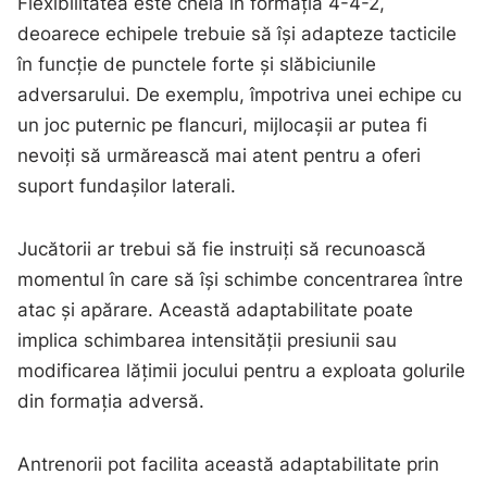
Flexibilitatea este cheia în formația 4-4-2,
deoarece echipele trebuie să își adapteze tacticile
în funcție de punctele forte și slăbiciunile
adversarului. De exemplu, împotriva unei echipe cu
un joc puternic pe flancuri, mijlocașii ar putea fi
nevoiți să urmărească mai atent pentru a oferi
suport fundașilor laterali.
Jucătorii ar trebui să fie instruiți să recunoască
momentul în care să își schimbe concentrarea între
atac și apărare. Această adaptabilitate poate
implica schimbarea intensității presiunii sau
modificarea lățimii jocului pentru a exploata golurile
din formația adversă.
Antrenorii pot facilita această adaptabilitate prin