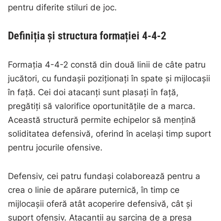
pentru diferite stiluri de joc.
Definiția și structura formației 4-4-2
Formația 4-4-2 constă din două linii de câte patru
jucători, cu fundașii poziționați în spate și mijlocașii
în față. Cei doi atacanți sunt plasați în față,
pregătiți să valorifice oportunitățile de a marca.
Această structură permite echipelor să mențină
soliditatea defensivă, oferind în același timp suport
pentru jocurile ofensive.
Defensiv, cei patru fundași colaborează pentru a
crea o linie de apărare puternică, în timp ce
mijlocașii oferă atât acoperire defensivă, cât și
suport ofensiv. Atacanții au sarcina de a presa