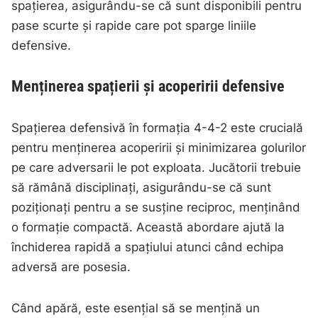
spațierea, asigurându-se că sunt disponibili pentru
pase scurte și rapide care pot sparge liniile
defensive.
Menținerea spațierii și acoperirii defensive
Spațierea defensivă în formația 4-4-2 este crucială
pentru menținerea acoperirii și minimizarea golurilor
pe care adversarii le pot exploata. Jucătorii trebuie
să rămână disciplinați, asigurându-se că sunt
poziționați pentru a se susține reciproc, menținând
o formație compactă. Această abordare ajută la
închiderea rapidă a spațiului atunci când echipa
adversă are posesia.
Când apără, este esențial să se mențină un