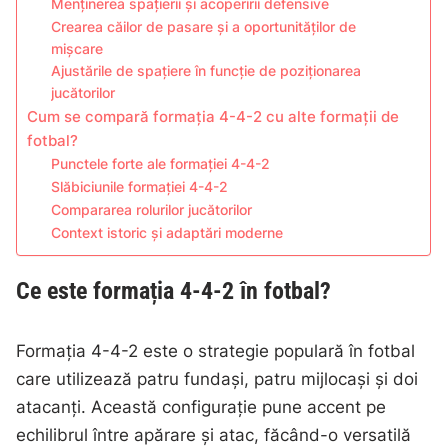
Menținerea spațierii și acoperirii defensive
Crearea căilor de pasare și a oportunităților de
mișcare
Ajustările de spațiere în funcție de poziționarea
jucătorilor
Cum se compară formația 4-4-2 cu alte formații de
fotbal?
Punctele forte ale formației 4-4-2
Slăbiciunile formației 4-4-2
Compararea rolurilor jucătorilor
Context istoric și adaptări moderne
Ce este formația 4-4-2 în fotbal?
Formația 4-4-2 este o strategie populară în fotbal
care utilizează patru fundași, patru mijlocași și doi
atacanți. Această configurație pune accent pe
echilibrul între apărare și atac, făcând-o versatilă