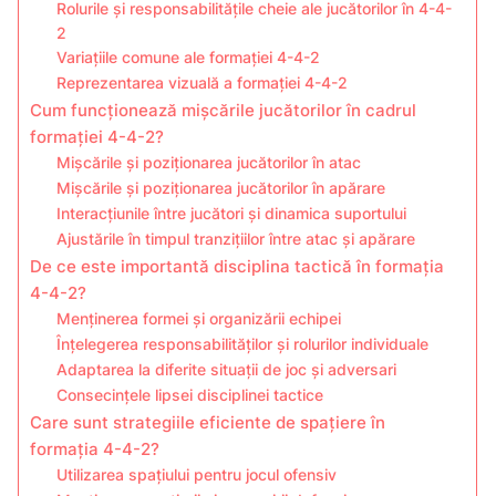
Rolurile și responsabilitățile cheie ale jucătorilor în 4-4-
2
Variațiile comune ale formației 4-4-2
Reprezentarea vizuală a formației 4-4-2
Cum funcționează mișcările jucătorilor în cadrul
formației 4-4-2?
Mișcările și poziționarea jucătorilor în atac
Mișcările și poziționarea jucătorilor în apărare
Interacțiunile între jucători și dinamica suportului
Ajustările în timpul tranzițiilor între atac și apărare
De ce este importantă disciplina tactică în formația
4-4-2?
Menținerea formei și organizării echipei
Înțelegerea responsabilităților și rolurilor individuale
Adaptarea la diferite situații de joc și adversari
Consecințele lipsei disciplinei tactice
Care sunt strategiile eficiente de spațiere în
formația 4-4-2?
Utilizarea spațiului pentru jocul ofensiv