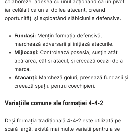
colaboreze, adesea cu unul acționând ca un pivot,
iar celălalt ca un al doilea atacant, creând
oportunități și exploatând slăbiciunile defensive.
Fundași:
Mențin formația defensivă,
marchează adversarii și inițiază atacurile.
Mijlocași:
Controlează posesia, susțin atât
apărarea, cât și atacul, și creează ocazii de a
marca.
Atacanți:
Marcheză goluri, presează fundașii și
creează spațiu pentru coechipieri.
Variațiile comune ale formației 4-4-2
Deși formația tradițională 4-4-2 este utilizată pe
scară largă, există mai multe variații pentru a se