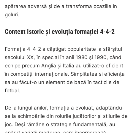
apărarea adversă și de a transforma ocaziile în
goluri.
Context istoric și evoluția formației 4-4-2
Formația 4-4-2 a câștigat popularitate la sfârșitul
secolului XX, în special în anii 1980 și 1990, când
echipe precum Anglia și Italia au utilizat-o eficient
în competiții internaționale. Simplitatea și eficiența
sa au făcut-o un element de bază în tacticile de
fotbal.
De-a lungul anilor, formația a evoluat, adaptându-
se la schimbările din rolurile jucătorilor și stilurile de
joc. Deși rămâne o strategie fundamentală, au
apărut variații moderne, care încorporează