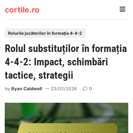
Skip
cortile.ro
Main
to
Men
content
P
Rolurile jucătorilor în formația 4-4-2
o
Rolul substituților în formația
s
t
4-4-2: Impact, schimbări
e
tactice, strategii
d
i
by
Ryan Caldwell
23/02/2026
0
n