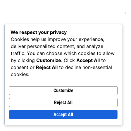
NAME
*
We respect your privacy
Cookies help us improve your experience,
deliver personalized content, and analyze
traffic. You can choose which cookies to allow
EMAIL
*
by clicking
Customize
. Click
Accept All
to
consent or
Reject All
to decline non-essential
cookies.
WEBSITE
Customize
Reject All
Accept All
SAVE MY NAME, EMAIL, AND WEBSITE IN THIS
BROWSER FOR THE NEXT TIME I COMMENT.