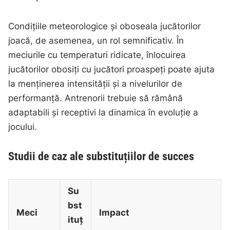
Condițiile meteorologice și oboseala jucătorilor
joacă, de asemenea, un rol semnificativ. În
meciurile cu temperaturi ridicate, înlocuirea
jucătorilor obosiți cu jucători proaspeți poate ajuta
la menținerea intensității și a nivelurilor de
performanță. Antrenorii trebuie să rămână
adaptabili și receptivi la dinamica în evoluție a
jocului.
Studii de caz ale substituțiilor de succes
Su
bst
Meci
Impact
ituț