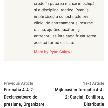
crede în puterea muncii în echipă
și a disciplinei tactice. Ryan își
împărtășește cunoștințele prin
clinici de antrenament și resurse
online, ajutând jucătorii și
antrenorii să înțeleagă frumusețea
acestei forme clasice.
More by Ryan Caldwell
Post
Previous
N
Previous Article
Next Article
article:
ar
Formația 4-4-2:
Mijlocași în formația 4-4-
navigation
Declanșatoare de
2: Sarcini, Echilibru,
presiune, Organizare
Distribuție