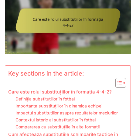
Key sections in the article:
Care este rolul substituțiilor în formația 4-4-2?
Definiția substituțiilor în fotbal
Importanța substituțiilor în dinamica echipei
Impactul substituțiilor asupra rezultatelor meciurilor
Contextul istoric al substituțiilor în fotbal
Compararea cu substituțiile în alte formații
Cum afectează substituțiile schimbările tactice în