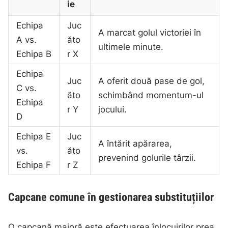
ie
Echipa
Juc
A marcat golul victoriei în
A vs.
ăto
ultimele minute.
Echipa B
r X
Echipa
Juc
A oferit două pase de gol,
C vs.
ăto
schimbând momentum-ul
Echipa
r Y
jocului.
D
Echipa E
Juc
A întărit apărarea,
vs.
ăto
prevenind golurile târzii.
Echipa F
r Z
Capcane comune în gestionarea substituțiilor
O capcană majoră este efectuarea înlocuirilor prea